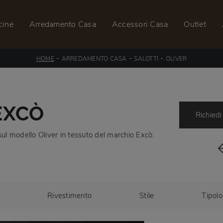
cine
Arredamento Casa
Accessori Casa
Outlet
-
-
-
HOME
ARREDAMENTO CASA
SALOTTI
OLIVER
EXCÒ
Richiedi
ù sul modello Oliver in tessuto del marchio Excò.
Rivestimento
Stile
Tipolo