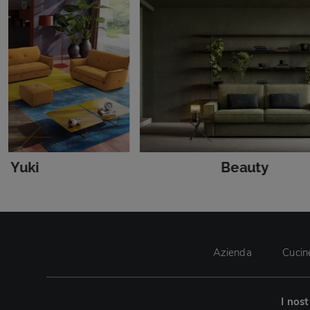
Yuki
Beauty
Azienda
Cucin
I nos