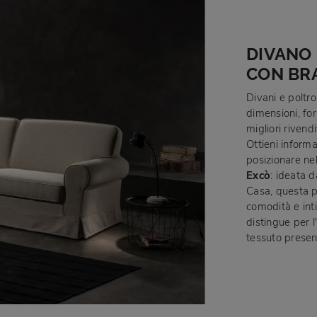
DIVANO 
CON BR
Divani e poltro
dimensioni, for
migliori rivend
Ottieni informa
posizionare ne
Excò
: ideata 
Casa, questa p
comodità e inti
distingue per l'
tessuto present