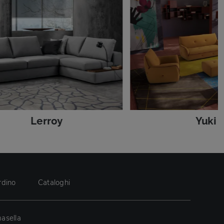
Lerroy
Yuki
rdino
Cataloghi
asella