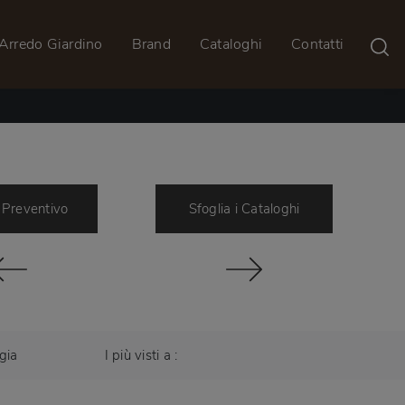
Arredo Giardino
Brand
Cataloghi
Contatti
 Preventivo
Sfoglia i Cataloghi
gia
I più visti a :