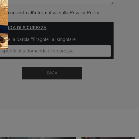
Acconsento all'informativa sulla
Privacy Policy
MANDA DI SICUREZZA
ivere la parola "Fragole" al singolare
INVIA