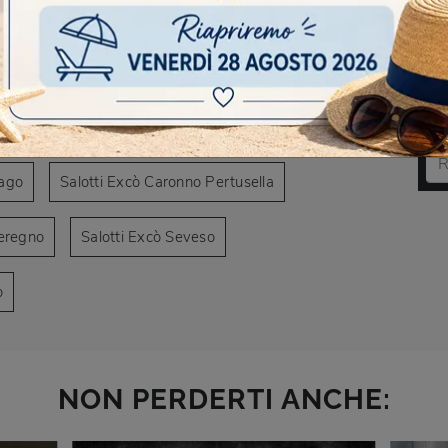
AVIGARE
 di divani a Caronno Pertusella
DO
 a Seregno
Negozio di divani a Seveso
Scr
iago
Salotti Excò Caronno Pertusella
Seregno
Salotti Excò Seveso
o
NON PERDERTI ANCHE: