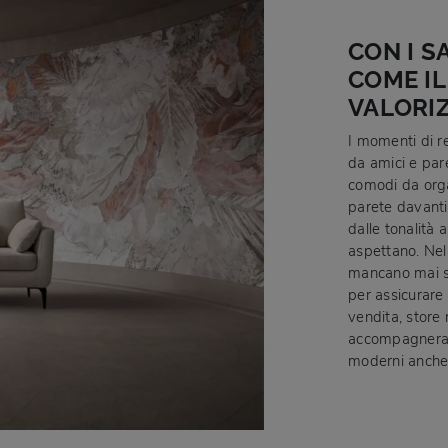
CON I S
COME IL
VALORIZ
I momenti di re
da amici e par
comodi da orga
parete davanti 
dalle tonalità a
aspettano. Nel
mancano mai sa
per assicurare 
vendita, store
accompagnerann
moderni anche r