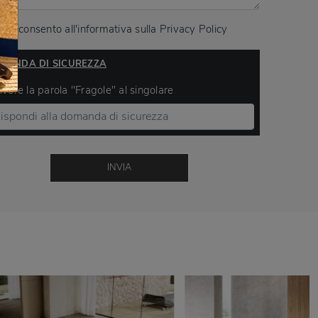
Acconsento all'informativa sulla
Privacy Policy
MANDA DI SICUREZZA
ivere la parola "Fragole" al singolare
INVIA