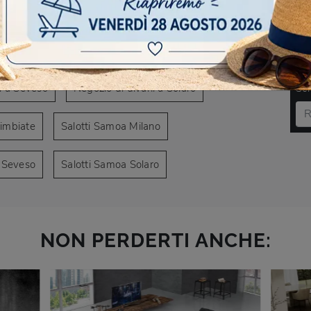
AVIGARE
a Limbiate
Negozio di divani a Milano
DO
i a Seveso
Negozio di divani a Solaro
Scr
Limbiate
Salotti Samoa Milano
 Seveso
Salotti Samoa Solaro
NON PERDERTI ANCHE: