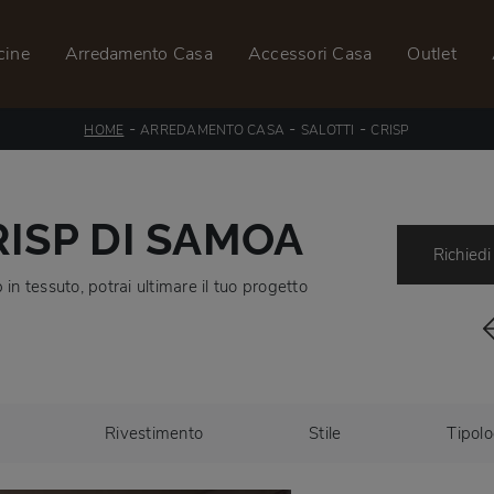
cine
Arredamento Casa
Accessori Casa
Outlet
-
-
-
HOME
ARREDAMENTO CASA
SALOTTI
CRISP
RISP DI SAMOA
Richiedi
 in tessuto, potrai ultimare il tuo progetto
Rivestimento
Stile
Tipolo