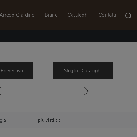
Arredo Giardino
Brand
Cataloghi
Contatti
 Preventivo
Sfoglia i Cataloghi
gia
I più visti a :