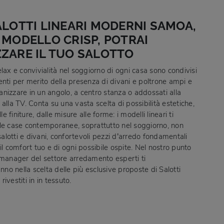
ALOTTI LINEARI MODERNI SAMOA,
 MODELLO CRISP, POTRAI
ZARE IL TUO SALOTTO
lax e convivialità nel soggiorno di ogni casa sono condivisi
enti per merito della presenza di divani e poltrone ampi e
nizzare in un angolo, a centro stanza o addossati alla
alla TV. Conta su una vasta scelta di possibilità estetiche,
lle finiture, dalle misure alle forme: i modelli lineari ti
le case contemporanee, soprattutto nel soggiorno, non
lotti e divani, confortevoli pezzi d’arredo fondamentali
il comfort tuo e di ogni possibile ospite. Nel nostro punto
 manager del settore arredamento esperti ti
o nella scelta delle più esclusive proposte di Salotti
ivestiti in in tessuto.