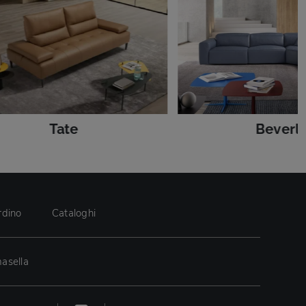
Tate
Beverl
rdino
Cataloghi
asella