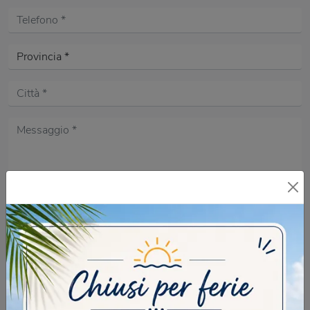
Acconsento all'informativa sulla
Privacy Policy
DOMANDA DI SICUREZZA
Scrivere la parola "Fragole" al singolare