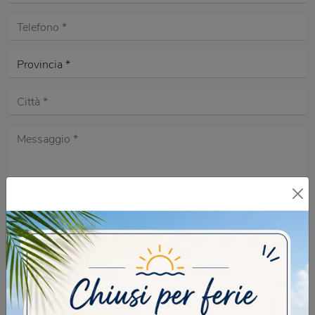
Acconsento all'informativa sulla
Privacy Policy
DOMANDA DI SICUREZZA
Scrivere la parola "Fragole" al singolare