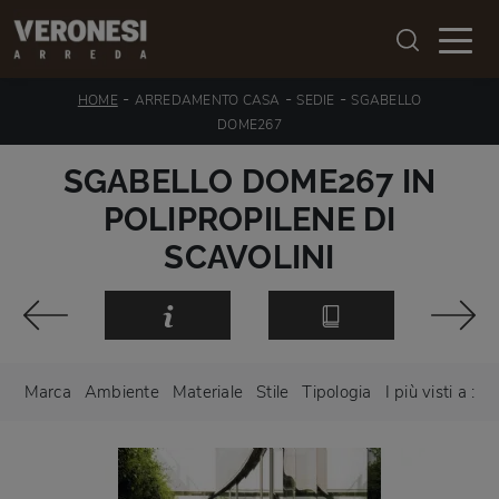
-
-
-
HOME
ARREDAMENTO CASA
SEDIE
SGABELLO
DOME267
SGABELLO DOME267 IN
POLIPROPILENE DI
SCAVOLINI
Marca
Ambiente
Materiale
Stile
Tipologia
I più visti a :