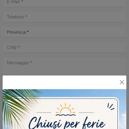
Acconsento all'informativa sulla
Privacy Policy
DOMANDA DI SICUREZZA
Scrivere la parola "Fragole" al singolare