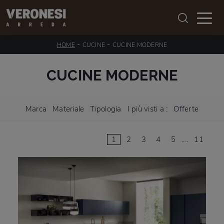
-
-
HOME
CUCINE
CUCINE MODERNE
CUCINE MODERNE
Marca
Materiale
Tipologia
I più visti a :
Offerte
1
2
3
4
5
....
11