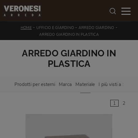
-
-
-
HOME
UFFICIO E GIARDINO
ARREDO GIARDINO
ARREDO GIARDINO IN PLASTICA
ARREDO GIARDINO IN
PLASTICA
Prodotti per esterni
Marca
Materiale
I più visti a :
1
2