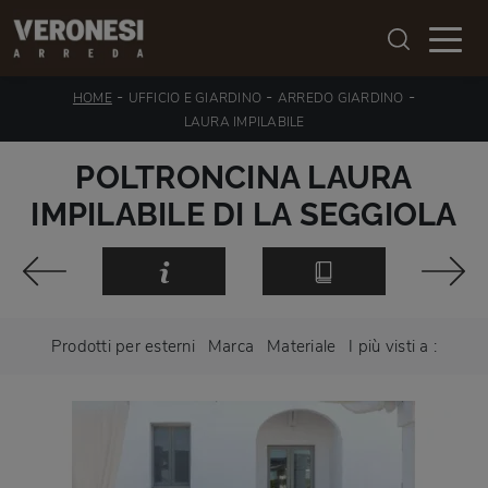
-
-
-
HOME
UFFICIO E GIARDINO
ARREDO GIARDINO
LAURA IMPILABILE
POLTRONCINA LAURA
IMPILABILE DI LA SEGGIOLA
Prodotti per esterni
Marca
Materiale
I più visti a :