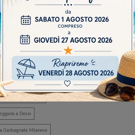
AVIGARE
io di tavoli da giardino a Cesano Maderno
DO
oli da giardino a Garbagnate Milanese
Scr
o di tavoli da giardino a Solaro
a a Caronno Pertusella
iola a Cesano Maderno
Seggiola a Desio
a a Garbagnate Milanese