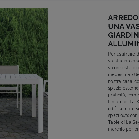
ARREDO 
UNA VAS
GIARDIN
ALLUMI
Per usufruire d
va studiato an
valore estetico
medesima atten
nostra casa, c
spazio esterno
praticità, come
Il marchio La S
ed è sempre sen
spazi outdoor.
Table di La Seg
marchio per pr