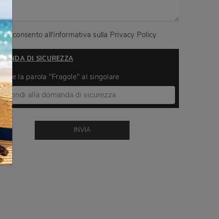
Acconsento all'informativa sulla
Privacy Policy
MANDA DI SICUREZZA
ivere la parola "Fragole" al singolare
INVIA