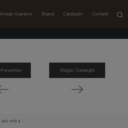
Arredo Giardino
Brand
Cataloghi
Contatti
 Preventivo
Sfoglia i Cataloghi
I più visti a :