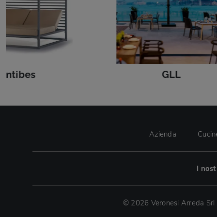
Antibes
GLL
Azienda
Cucin
I nos
© 2026 Veronesi Arreda Srl