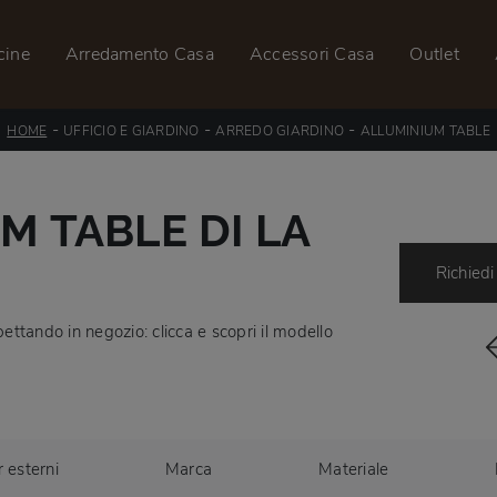
cine
Arredamento Casa
Accessori Casa
Outlet
-
-
-
HOME
UFFICIO E GIARDINO
ARREDO GIARDINO
ALLUMINIUM TABLE
M TABLE DI LA
Richiedi
pettando in negozio: clicca e scopri il modello
r esterni
Marca
Materiale