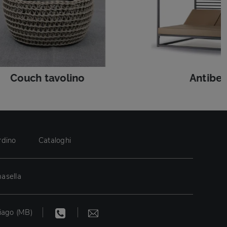
Couch tavolino
Antibe
rdino
Cataloghi
asella
iago (MB)