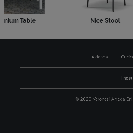
minium Table
Nice Stool
Azienda
Cucin
I nos
© 2026 Veronesi Arreda Srl