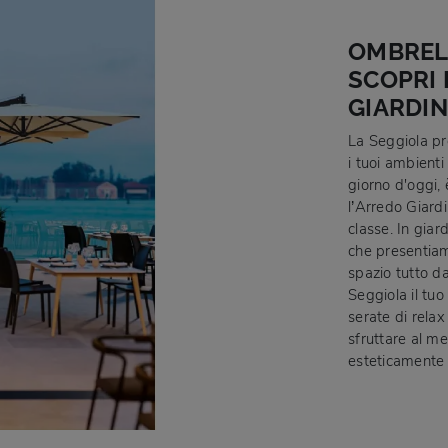
OMBRELL
SCOPRI 
GIARDI
La Seggiola pr
i tuoi ambienti
giorno d'oggi,
l’Arredo Giard
classe. In giar
che presentiam
spazio tutto d
Seggiola il tuo
serate di relax
sfruttare al me
esteticamente 