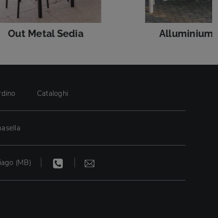
Out Metal Sedia
Alluminium 
rdino
Cataloghi
asella
iago (MB)