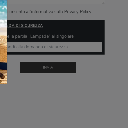
Acconsento all'informativa sulla
Privacy Policy
MANDA DI SICUREZZA
ivere la parola "Lampade" al singolare
INVIA