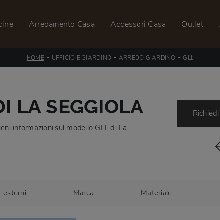
cine
Arredamento Casa
Accessori Casa
Outlet
-
-
-
HOME
UFFICIO E GIARDINO
ARREDO GIARDINO
GLL
I LA SEGGIOLA
Richiedi
tieni informazioni sul modello GLL di La
r esterni
Marca
Materiale