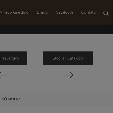
Arredo Giardino
Brand
Cataloghi
Contatti
 Preventivo
Sfoglia i Cataloghi
I più visti a :