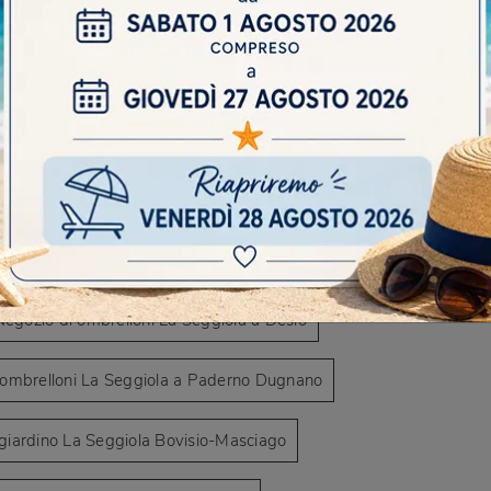
AVIGARE
io di ombrelloni a Cesano Maderno
DO
 di ombrelloni a Limbiate
Scr
egozio di ombrelloni a Seveso
a Bovisio-Masciago
Negozio di ombrelloni La Seggiola a Desio
 ombrelloni La Seggiola a Paderno Dugnano
giardino La Seggiola Bovisio-Masciago