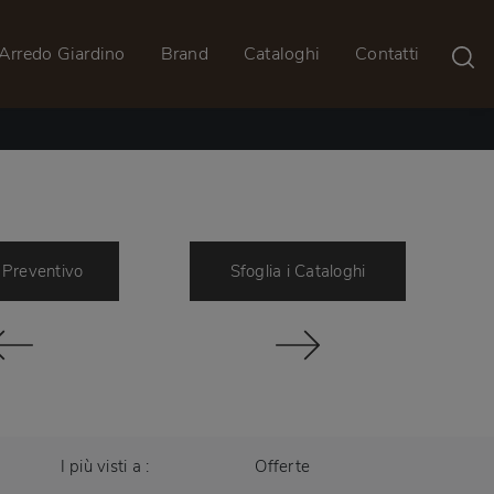
Arredo Giardino
Brand
Cataloghi
Contatti
 Preventivo
Sfoglia i Cataloghi
I più visti a :
Offerte