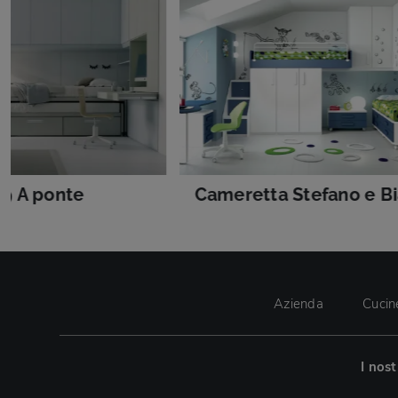
9 A ponte
Cameretta Stefano e Bi
Azienda
Cucin
I nos