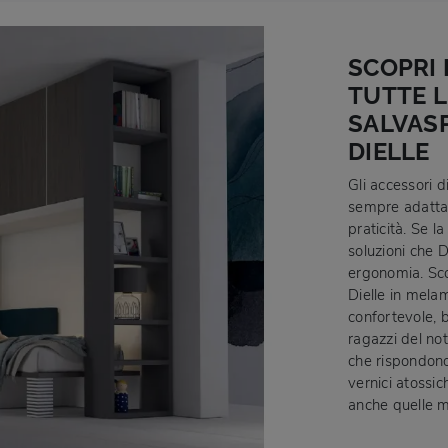
SCOPRI 
TUTTE L
SALVASP
DIELLE
Gli accessori d
sempre adattab
praticità. Se l
soluzioni che 
ergonomia. Sco
Dielle in mela
confortevole, 
ragazzi del not
che rispondono
vernici atossic
anche quelle m