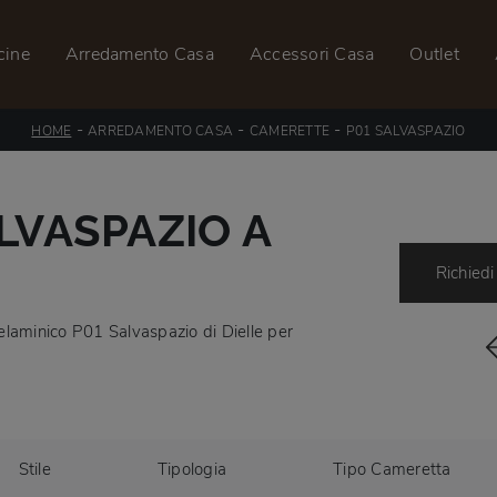
cine
Arredamento Casa
Accessori Casa
Outlet
-
-
-
HOME
ARREDAMENTO CASA
CAMERETTE
P01 SALVASPAZIO
LVASPAZIO A
Richiedi
elaminico P01 Salvaspazio di Dielle per
Stile
Tipologia
Tipo Cameretta