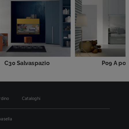
C30 Salvaspazio
P09 A po
rdino
Cataloghi
asella