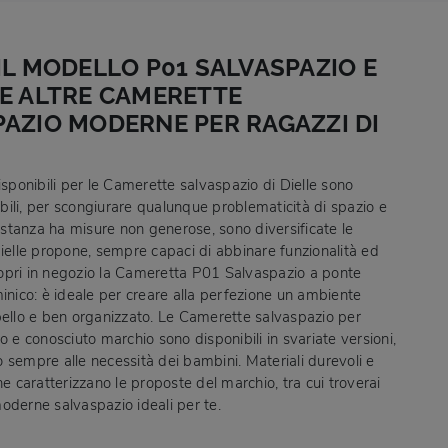
IL MODELLO P01 SALVASPAZIO E
E ALTRE CAMERETTE
AZIO MODERNE PER RAGAZZI DI
isponibili per le Camerette salvaspazio di Dielle sono
ili, per scongiurare qualunque problematicità di spazio e
a stanza ha misure non generose, sono diversificate le
Dielle propone, sempre capaci di abbinare funzionalità ed
pri in negozio la Cameretta P01 Salvaspazio a ponte
minico: è ideale per creare alla perfezione un ambiente
bello e ben organizzato. Le Camerette salvaspazio per
o e conosciuto marchio sono disponibili in svariate versioni,
 sempre alle necessità dei bambini. Materiali durevoli e
he caratterizzano le proposte del marchio, tra cui troverai
oderne salvaspazio ideali per te.