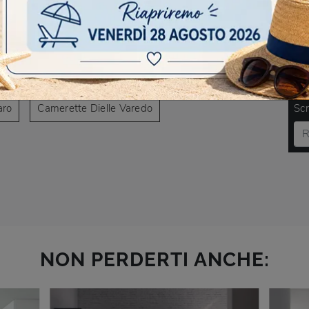
AVIGARE
Camerette Dielle Paderno Dugnano
DO
aro
Camerette Dielle Varedo
Scr
NON PERDERTI ANCHE: