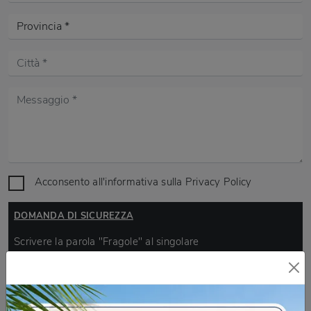
Acconsento all'informativa sulla
Privacy Policy
DOMANDA DI SICUREZZA
Scrivere la parola "Fragole" al singolare