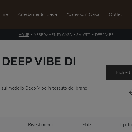
cine
Arredamento Casa
Accessori Casa
Outlet
-
-
-
HOME
ARREDAMENTO CASA
SALOTTI
DEEP VIBE
DEEP VIBE DI
Richiedi
più sul modello Deep Vibe in tessuto del brand
Rivestimento
Stile
Tipolo