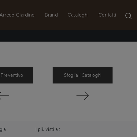
Arredo Giardino
Brand
Cataloghi
Contatti
 Preventivo
Sfoglia i Cataloghi
gia
I più visti a :