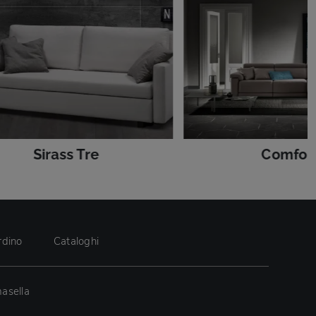
Sirass Tre
Comfor
rdino
Cataloghi
asella