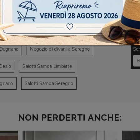
AVIGARE
 a Desio
Negozio di divani a Limbiate
DO
o Dugnano
Negozio di divani a Seregno
Scr
Desio
Salotti Samoa Limbiate
ugnano
Salotti Samoa Seregno
NON PERDERTI ANCHE: