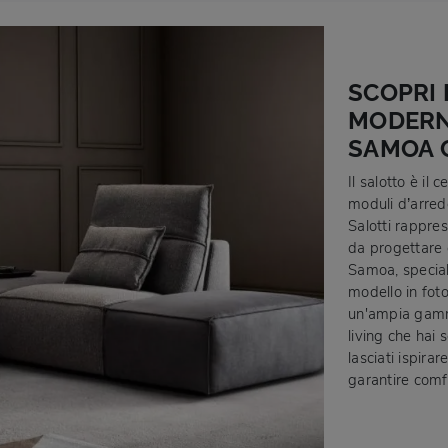
SCOPRI 
MODERNI
SAMOA C
Il salotto è il 
moduli d’arredo
Salotti rappre
da progettare 
Samoa, speciali
modello in foto
un'ampia gamma
living che hai
lasciati ispira
garantire comfo