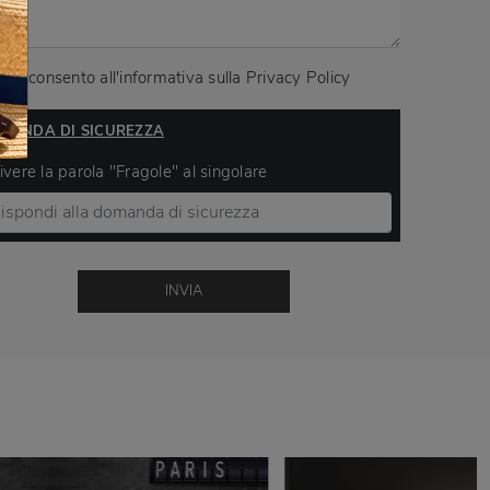
Acconsento all'informativa sulla
Privacy Policy
MANDA DI SICUREZZA
ivere la parola "Fragole" al singolare
INVIA