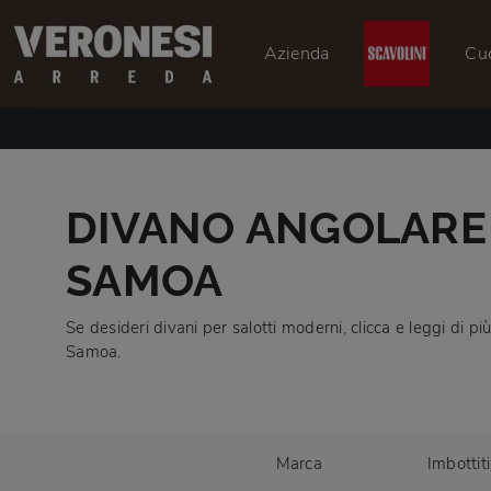
Azienda
Cu
DIVANO ANGOLARE 
SAMOA
Se desideri divani per salotti moderni, clicca e leggi di 
Samoa.
Marca
Imbottiti