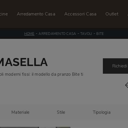
cine
Arredamento Casa
Accessori Casa
Outlet
-
-
-
HOME
ARREDAMENTO CASA
TAVOLI
BITE
OMASELLA
Richiedi
li moderni fissi: il modello da pranzo Bite ti
Materiale
Stile
Tipologia