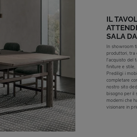
IL TAVO
ATTENDE
SALA DA
In showroom ti 
produttori, tra
l'acquisto del 
finiture e stil
Prediligi i mob
completare con 
nostro sito ded
bisogno per il 
moderni che hai
visionare in pr