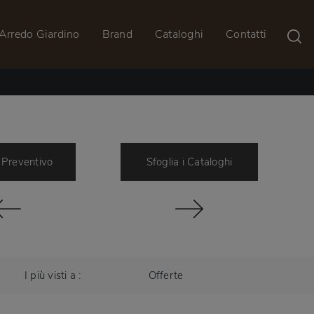
Arredo Giardino
Brand
Cataloghi
Contatti
 Preventivo
Sfoglia i Cataloghi
I più visti a :
Offerte