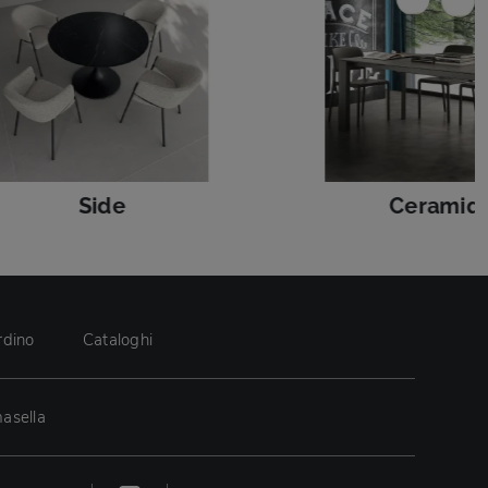
Side
Ceramiq
rdino
Cataloghi
asella