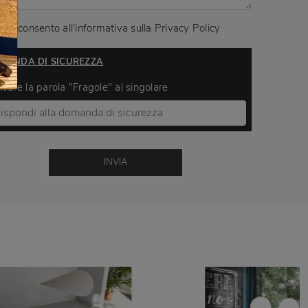
Acconsento all'informativa sulla
Privacy Policy
MANDA DI SICUREZZA
ivere la parola "Fragole" al singolare
INVIA