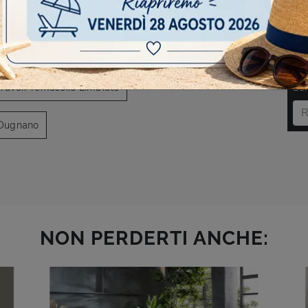
AVIGARE
esano Maderno
Tavoli Tomasella Desio
DO
Tavoli Tomasella Limbiate
Scr
 Dugnano
NON PERDERTI ANCHE: