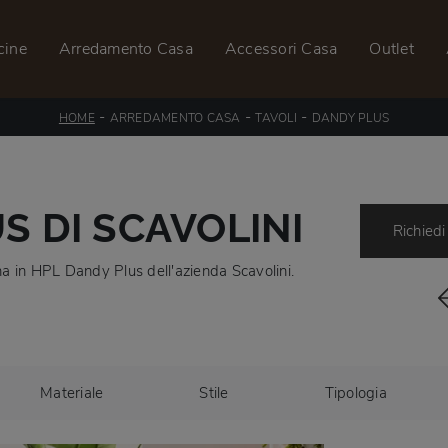
cine
Arredamento Casa
Accessori Casa
Outlet
-
-
-
HOME
ARREDAMENTO CASA
TAVOLI
DANDY PLUS
S DI SCAVOLINI
Richiedi
ina in HPL Dandy Plus dell'azienda Scavolini.
Materiale
Stile
Tipologia