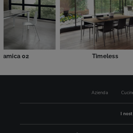
ramica 02
Timeless
Azienda
Cucin
I nos