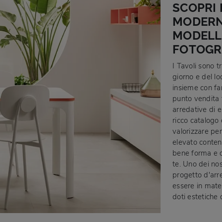
SCOPRI 
MODERNI
MODELL
FOTOGR
I Tavoli sono t
giorno e del lo
insieme con fam
punto vendita 
arredative di e
ricco catalogo d
valorizzare per
elevato conten
bene forma e di
te. Uno dei nos
progetto d'arre
essere in mater
doti estetiche 