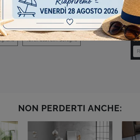
AVIGARE
nate Milanese
Tavoli Scavolini Limbiate
DO
Dugnano
Tavoli Scavolini Seregno
Scr
NON PERDERTI ANCHE: