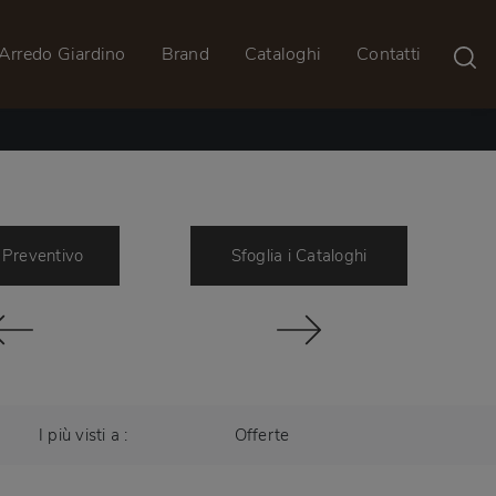
Arredo Giardino
Brand
Cataloghi
Contatti
 Preventivo
Sfoglia i Cataloghi
I più visti a :
Offerte