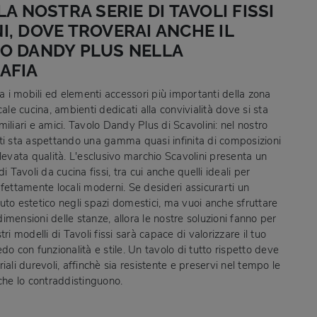
LA NOSTRA SERIE DI TAVOLI FISSI
, DOVE TROVERAI ANCHE IL
O DANDY PLUS NELLA
AFIA
ra i mobili ed elementi accessori più importanti della zona
cale cucina, ambienti dedicati alla convivialità dove si sta
iliari e amici. Tavolo Dandy Plus di Scavolini: nel nostro
ti sta aspettando una gamma quasi infinita di composizioni
levata qualità. L'esclusivo marchio Scavolini presenta un
i Tavoli da cucina fissi, tra cui anche quelli ideali per
fettamente locali moderni. Se desideri assicurarti un
uto estetico negli spazi domestici, ma vuoi anche sfruttare
mensioni delle stanze, allora le nostre soluzioni fanno per
tri modelli di Tavoli fissi sarà capace di valorizzare il tuo
do con funzionalità e stile. Un tavolo di tutto rispetto deve
iali durevoli, affinchè sia resistente e preservi nel tempo le
che lo contraddistinguono.