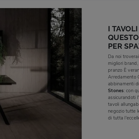
I TAVOL
QUESTO
PER SPA
Da noi trovera
migliori brand,
pranzo È veram
Arredamento Ca
abbinamenti di 
Stones
: con q
assicurandoti 
tavoli allungab
negozio tutte 
di tutta l'ecce