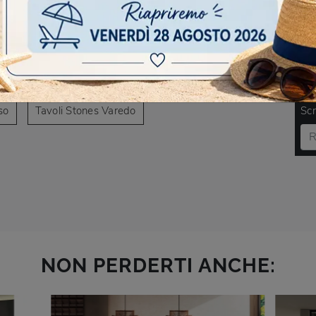
AVIGARE
nate Milanese
Tavoli Stones Milano
DO
so
Tavoli Stones Varedo
Scr
NON PERDERTI ANCHE: