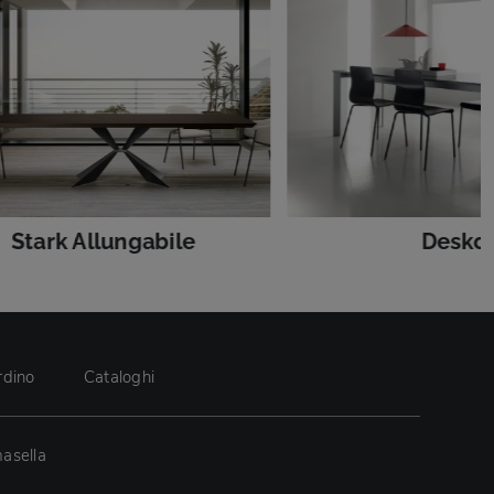
Stark Allungabile
Desko
rdino
Cataloghi
asella