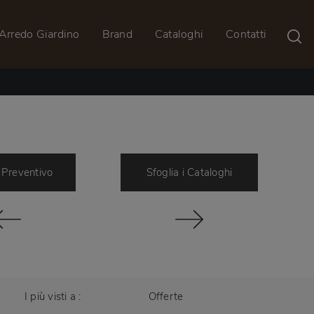
Arredo Giardino
Brand
Cataloghi
Contatti
 Preventivo
Sfoglia i Cataloghi
I più visti a :
Offerte