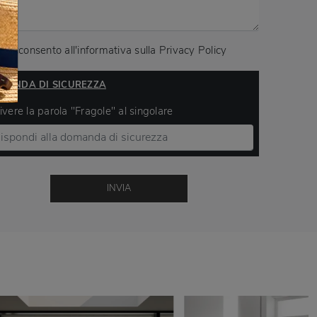
Acconsento all'informativa sulla
Privacy Policy
MANDA DI SICUREZZA
ivere la parola "Fragole" al singolare
INVIA