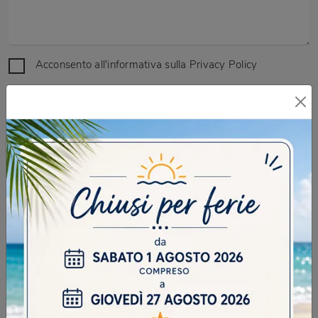
Acconsento all'informativa sulla
Privacy Policy
DOMANDA DI SICUREZZA
Scrivere la parola "Fragole" al singolare
INVIA
SFOGLIA I NOSTRI CATALOGHI