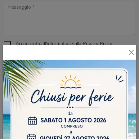
Acconsento all'informativa sulla
Privacy Policy
DOMANDA DI SICUREZZA
Se nevica in quale stagione siamo?
INVIA
SFOGLIA I NOSTRI CATALOGHI