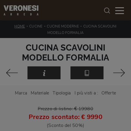
-
-
-
HOME
CUCINE
CUCINE MODERNE
CUCINA SCAVOLINI
MODELLO FORMALIA
CUCINA SCAVOLINI
MODELLO FORMALIA
Marca
Materiale
Tipologia
I più visti a :
Offerte
Prezzo di listino: € 19980
Prezzo scontato: € 9990
(Sconto del 50%)