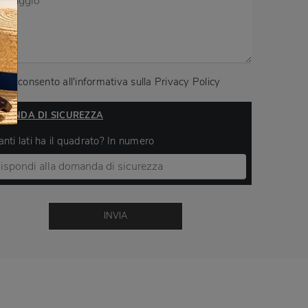
Acconsento all'informativa sulla
Privacy Policy
MANDA DI SICUREZZA
nti lati ha il quadrato? In numero
INVIA