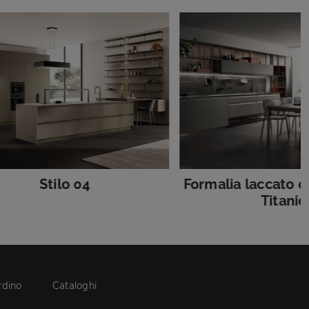
Stilo 04
Formalia laccato o
Titanio
rdino
Cataloghi