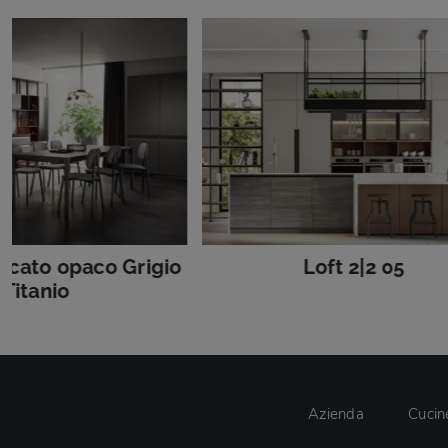
accato opaco Grigio
Loft 2|2 05
Titanio
Azienda
Cucin