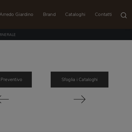
Arredo Giardino
Brand
Cataloghi
Contatti
MINERALE
 Preventivo
Sfoglia i Cataloghi