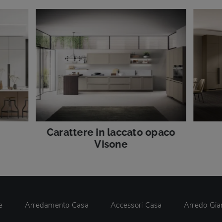
Carattere in laccato opaco
Visone
e
Arredamento Casa
Accessori Casa
Arredo Gia