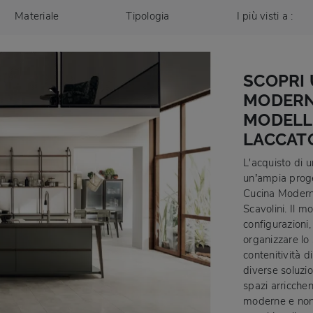
Materiale
Tipologia
I più visti a :
SCOPRI 
MODERNE
MODELL
LACCATO
L'acquisto di 
un’ampia proge
Cucina Modern
Scavolini. Il m
configurazioni,
organizzare lo 
contenitività di
diverse soluzio
spazi arricchen
moderne e non 