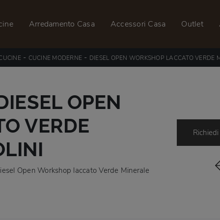
cine
Arredamento Casa
Accessori Casa
Outlet
-
-
CUCINE
CUCINE MODERNE
DIESEL OPEN WORKSHOP LACCATO VERDE 
DIESEL OPEN
TO VERDE
Richiedi
LINI
 Diesel Open Workshop laccato Verde Minerale