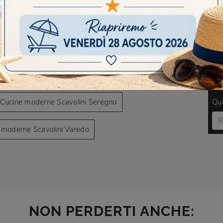
AVIGARE
e moderne Scavolini Cesano Maderno
DO
Cucine moderne Scavolini Seregno
Qua
 moderne Scavolini Varedo
NON PERDERTI ANCHE: