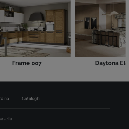
Frame 007
Daytona El
rdino
Cataloghi
asella