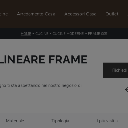
cine
Arredamento Casa
Accessori Casa
Outlet
-
-
-
HOME
CUCINE
CUCINE MODERNE
FRAME 005
LINEARE FRAME
Richiedi
no ti sta aspettando nel nostro negozio di
Materiale
Tipologia
I più visti a :