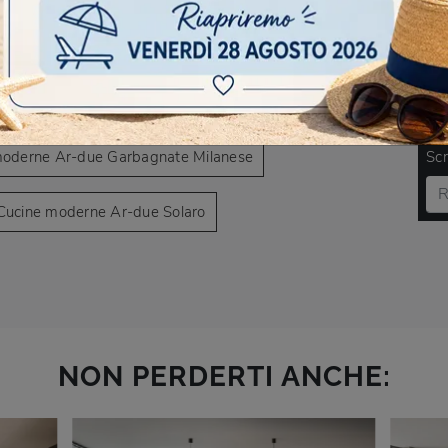
AVIGARE
 moderne Ar-due Caronno Pertusella
DO
moderne Ar-due Garbagnate Milanese
Scr
Cucine moderne Ar-due Solaro
NON PERDERTI ANCHE: