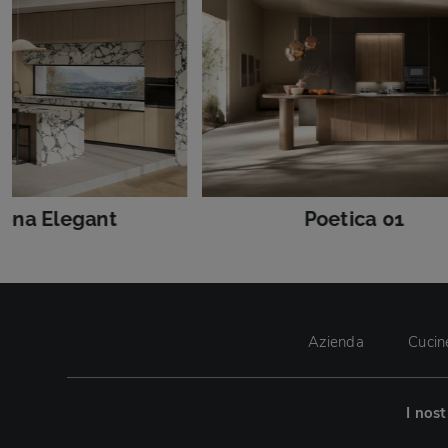
ona Elegant
Poetica 01
Azienda
Cucin
I nos