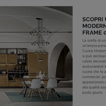
SCOPRI 
MODERNE
FRAME 0
La scelta di u
un’ampia person
Cucina Moderna
si può declinar
valore decorati
assicurandoti la
cucina che fa al
commercio: pot
appassionato d
alla qualità as
posto giusto.