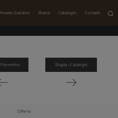
Arredo Giardino
Brand
Cataloghi
Contatti
 Preventivo
Sfoglia i Cataloghi
Offerte