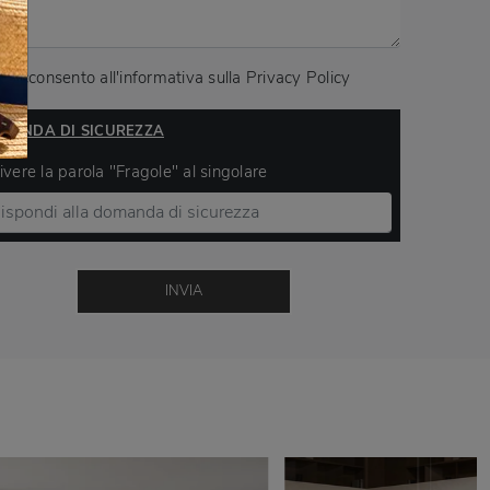
Acconsento all'informativa sulla
Privacy Policy
MANDA DI SICUREZZA
ivere la parola "Fragole" al singolare
INVIA