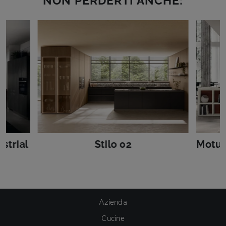
NON PERDERTI ANCHE:
strial
Stilo 02
Motus
Azienda
Cucine