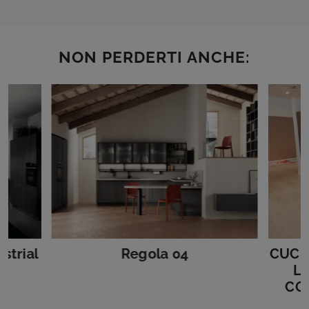
NON PERDERTI ANCHE:
strial
Regola 04
CUCI
L
CO