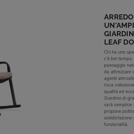
ARREDO 
UN'AMP
GIARDIN
LEAF D
Chi ha uno spa
c'è bel tempo, 
paesaggio natur
da attrezzare c
agenti atmosfe
ricca collezion
qualità ed ecce
Giardino di gr
sarà semplice a
propone poltron
soddisfazione d
funzionalità.