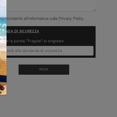
Acconsento all'informativa sulla
Privacy Policy
MANDA DI SICUREZZA
ivere la parola "Fragole" al singolare
INVIA