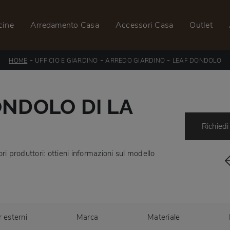
cine
Arredamento Casa
Accessori Casa
Outlet
-
-
-
HOME
UFFICIO E GIARDINO
ARREDO GIARDINO
LEAF DONDOLO
NDOLO DI LA
Richiedi
ri produttori: ottieni informazioni sul modello
r esterni
Marca
Materiale