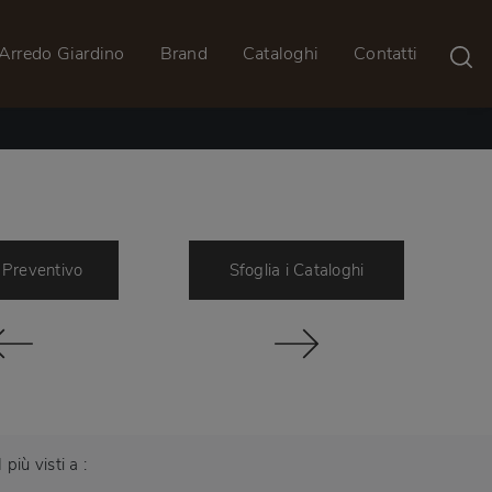
Arredo Giardino
Brand
Cataloghi
Contatti
 Preventivo
Sfoglia i Cataloghi
I più visti a :