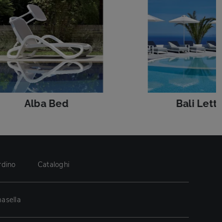
Alba Bed
Bali Lett
rdino
Cataloghi
asella