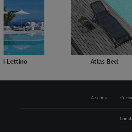
li Lettino
Atlas Bed
Azienda
Cucin
I nos