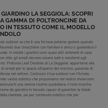
GIARDINO LA SEGGIOLA: SCOPRI
IA GAMMA DI POLTRONCINE DA
O IN TESSUTO COME IL MODELLO
ONDOLO
zio outdoor sa che è una fortuna poterne godere quando
facendo due chiacchiere con familiari e amici o godendosi il
ale. In estate i giardini sono quasi altri ambienti di casa,
on stile: gli arredi devono essere belli e resistenti agli
rici. Poltrona Leaf Dondolo di La Seggiola: appartiene alla
e di arredi per lo spazio all'aperto del marchio, garanzia di
llenza nel settore. Costruisci il tuo outdoor con l’Arredo
ande valore estetico che proponiamo nel nostro showroom:
ssicurarti una serena routine quotidiana. Il noto marchio
cine da giardino in tessuto capaci di garantire la totale
ella clientela, sia per contenuto estetico che per