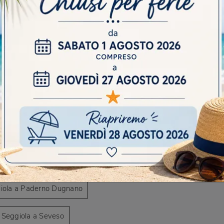
AVIGARE
Negozio di poltroncine da giardino a Desio
DO
egozio di poltroncine da giardino a Seveso
Scr
o di poltroncine da giardino a Varedo
ggiola a Cesano Maderno
a Seggiola a Desio
ggiola a Paderno Dugnano
a Seggiola a Seveso