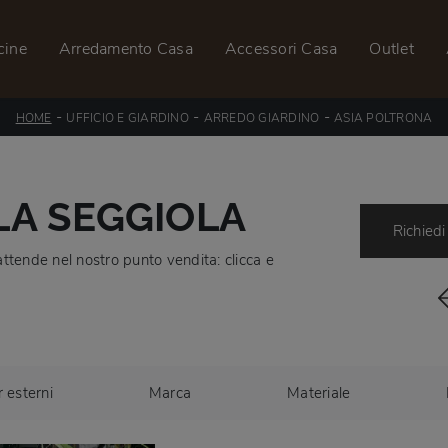
cine
Arredamento Casa
Accessori Casa
Outlet
-
-
-
HOME
UFFICIO E GIARDINO
ARREDO GIARDINO
ASIA POLTRONA
LA SEGGIOLA
Richiedi
ttende nel nostro punto vendita: clicca e
r esterni
Marca
Materiale