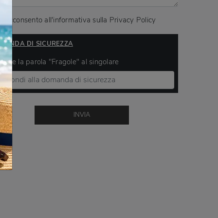
Acconsento all'informativa sulla
Privacy Policy
MANDA DI SICUREZZA
ivere la parola "Fragole" al singolare
INVIA