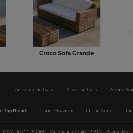
Croco Sofa Grande
e
Arredamento Casa
Accessori Casa
Arredo Gia
tri Top Brand:
Cucine Scavolini
Cucine Arrex
Tom
 - P.IVA 00711780965 - Via Bonaparte 46, 20813 - Bovisio Masc