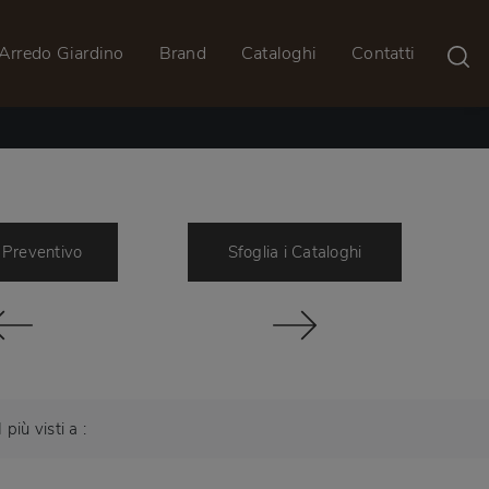
Arredo Giardino
Brand
Cataloghi
Contatti
 Preventivo
Sfoglia i Cataloghi
I più visti a :