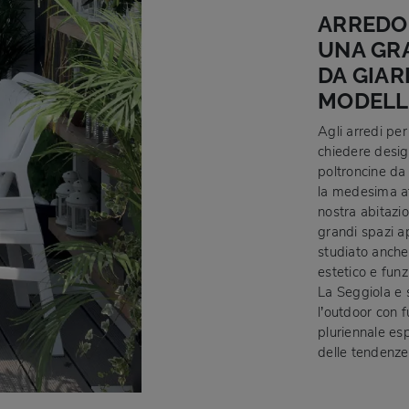
ARREDO 
UNA GRA
DA GIAR
MODELL
Agli arredi pe
chiedere desig
poltroncine da
la medesima at
nostra abitazio
grandi spazi ap
studiato anche 
estetico e funz
La Seggiola e 
l’outdoor con f
pluriennale es
delle tendenze 