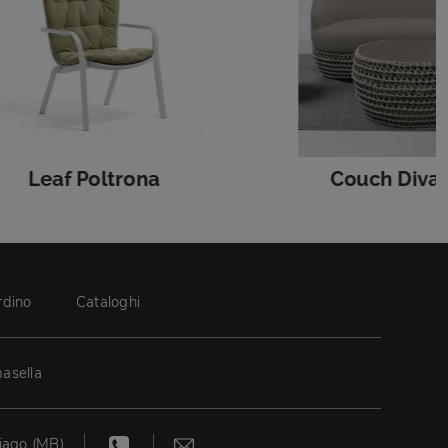
Leaf Poltrona
Couch Diva
rdino
Cataloghi
asella
iago (MB)