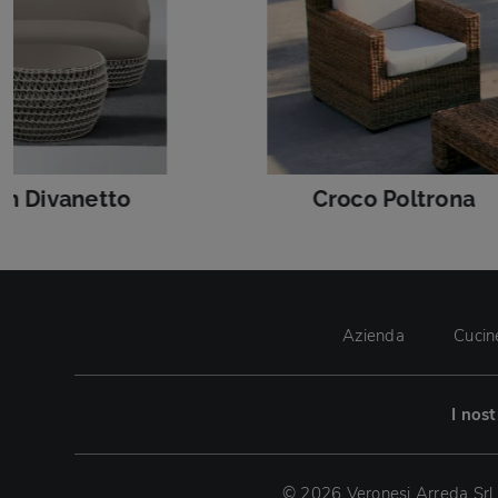
h Divanetto
Croco Poltrona
Azienda
Cucin
I nos
© 2026 Veronesi Arreda Srl