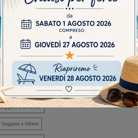
AVIGARE
Negozio di poltroncine da giardino a Desio
DO
io di poltroncine da giardino a Milano
Scr
io di poltroncine da giardino a Varedo
iola a Caronno Pertusella
a Seggiola a Desio
 Seggiola a Limbiate
a Seggiola a Milano