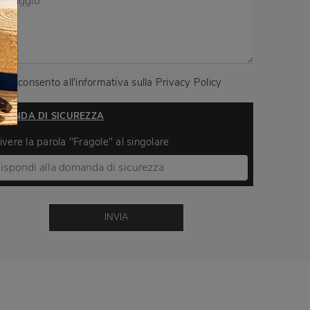
Acconsento all'informativa sulla
Privacy Policy
MANDA DI SICUREZZA
ivere la parola "Fragole" al singolare
INVIA