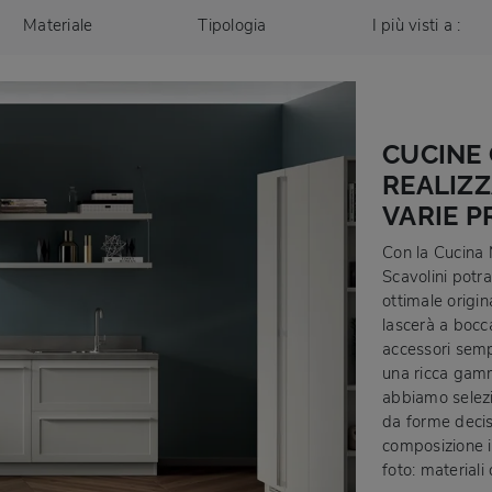
Materiale
Tipologia
I più visti a :
CUCINE 
REALIZZ
VARIE 
Con la Cucina 
Scavolini potr
ottimale origin
lascerà a bocca
accessori sempr
una ricca gamm
abbiamo selezio
da forme decis
composizione i
foto: materiali