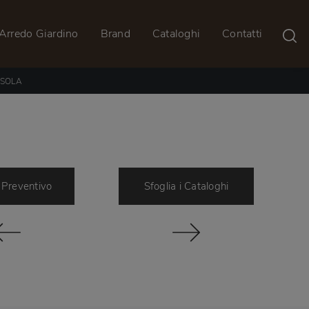
Arredo Giardino
Brand
Cataloghi
Contatti
ISOLA
 Preventivo
Sfoglia i Cataloghi