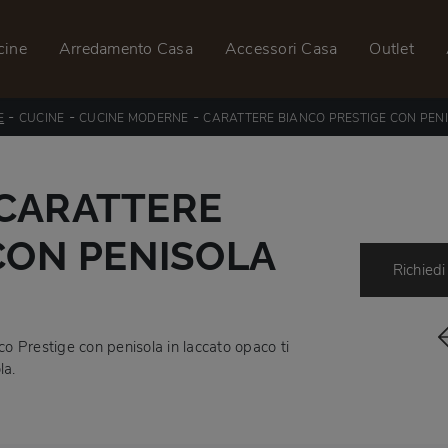
cine
Arredamento Casa
Accessori Casa
Outlet
-
-
-
E
CUCINE
CUCINE MODERNE
CARATTERE BIANCO PRESTIGE CON PEN
CARATTERE
CON PENISOLA
Richiedi
o Prestige con penisola in laccato opaco ti
la.