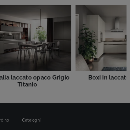
lia laccato opaco Grigio
Boxi in laccat
Titanio
rdino
Cataloghi