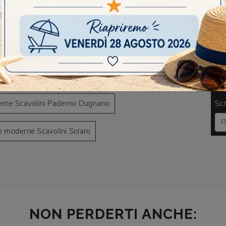
AVIGARE
 moderne Scavolini Caronno Pertusella
DO
rne Scavolini Paderno Dugnano
Scr
e moderne Scavolini Solaro
NON PERDERTI ANCHE: